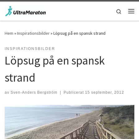
Hoppa till innehåll
Search
Men
Hem
»
Inspirationsbilder
»
Löpsug på en spansk strand
INSPIRATIONSBILDER
Löpsug på en spansk
strand
av
Sven-Anders Bergström
|
Publicerat
15 september, 2012