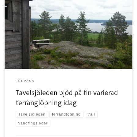
Idag har jag för första gången sprungit den omtalade
Tavelsjöleden som bjuder på fin terränglöpning med blandat
underlag. Det gick ganska bra men jag tycker skyltningen bör ses
över. Tavelsjöleden är en vandringsled som sträcker sig från
Torrberget i närheten av Selet till Regementet i Umeå, en sträcka
som mäter […]
LÖPPASS
Tavelsjöleden bjöd på fin varierad
terränglöpning idag
Tavelsjöleden
terränglöpning
trail
vandringsleder