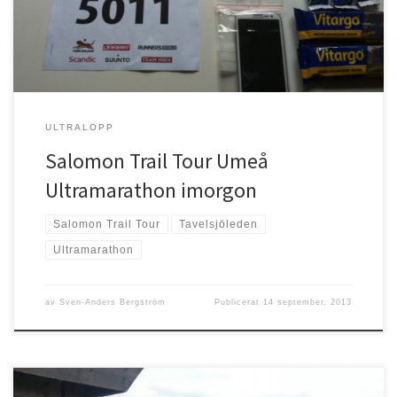
igen, 13 år […]
ULTRALOPP
Salomon Trail Tour Umeå
Ultramarathon imorgon
Salomon Trail Tour
Tavelsjöleden
Ultramarathon
av
Sven-Anders Bergström
Publicerat
14 september, 2013