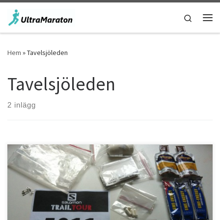
Hoppa till innehåll
Search
Men
Hem
»
Tavelsjöleden
Tavelsjöleden
2 inlägg
Sitter här och har just sett över utrustningen för morgondagens
ultralopp. Salomon Trail Tour är på besök i Umeå och imorgon körs
det första ultraloppet i terräng i Umeå. Det blir min första start i ett
ultralopp! För lite drygt ett år sen tog jag upp konditionsträningen