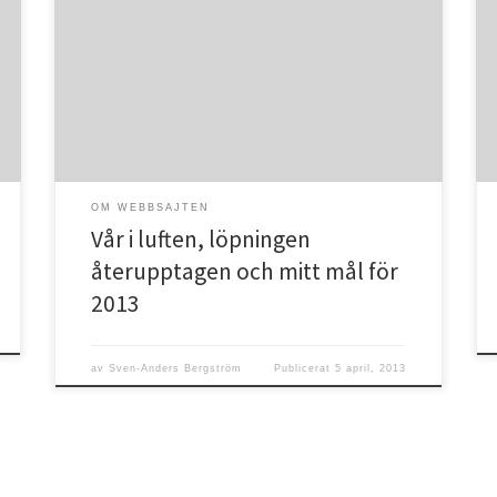
Det var ett tag sen jag skrev ett inlägg här och mest
beror det på att det varit vinter, en lååång vinter.
Under vinterhalvåret består min träning av
längdskidåkning istället för löpning. Kanske inte det
ultimata ifall man snabbt vill bli bättre på ultralöpning,
men då jag åkte mycket längdskidor […]
OM WEBBSAJTEN
Vår i luften, löpningen
återupptagen och mitt mål för
2013
av
Sven-Anders Bergström
Publicerat
5 april, 2013