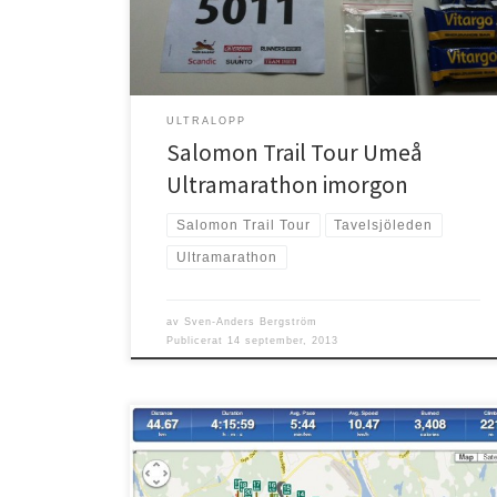
För lite drygt ett år sen tog jag upp konditionsträningen
igen, 13 år […]
ULTRALOPP
Salomon Trail Tour Umeå
Ultramarathon imorgon
Salomon Trail Tour
Tavelsjöleden
Ultramarathon
av
Sven-Anders Bergström
Publicerat
14 september, 2013
Så var det avklarat! Jag sprang i helgen min första
ultramaratondistans och tog mig hela 44,6 km på egen