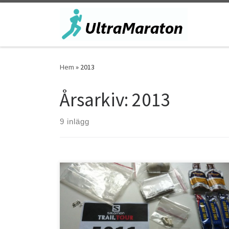
Hoppa till innehåll
Hem
»
2013
Årsarkiv:
2013
9 inlägg
Sitter här och har just sett över utrustningen för
morgondagens ultralopp. Salomon Trail Tour är på
besök i Umeå och imorgon körs det första ultraloppet i
terräng i Umeå. Det blir min första start i ett ultralopp!