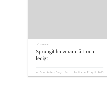
Det går bra nu! Känns verkligen lätt med löpningen så
här långt i år. Har trappat upp distanserna successivt
och nu sprungit två halvmaror utan problem. Till helgen
tänkte jag försöka mig på ett nytt personligt
distansrekord. I slutet av förra året var det längsta jag
mäktade med endast 26,9 […]
LÖPPASS
Sprungit halvmara lätt och
ledigt
av
Sven-Anders Bergström
Publicerat
12 april, 2013