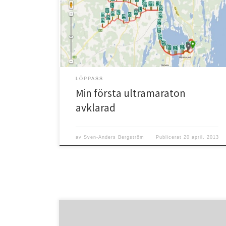
hand. Klev upp strax efter kl 6 och åt en något förstärkt
frukost. Fyllde ryggsäcken med 3L vatten, 2 bananer
och en påse med godis sen gav jag mig av. Strax före
[…]
LÖPPASS
Min första ultramaraton
avklarad
av
Sven-Anders Bergström
Publicerat
20 april, 2013