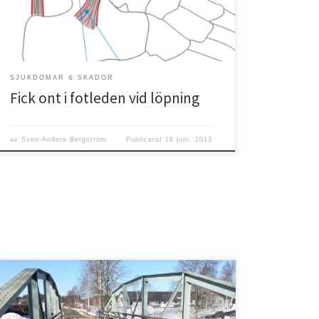
ofrivilligt uppehåll. Det som hände var […]
SJUKDOMAR & SKADOR
Fick ont i fotleden vid löpning
av
Sven-Anders Bergström
Publicerat
16 juni, 2013
Sådärja! Då har man slagit sitt personliga distansrekord!
Gav mig imorse iväg på en långtur och hade siktet