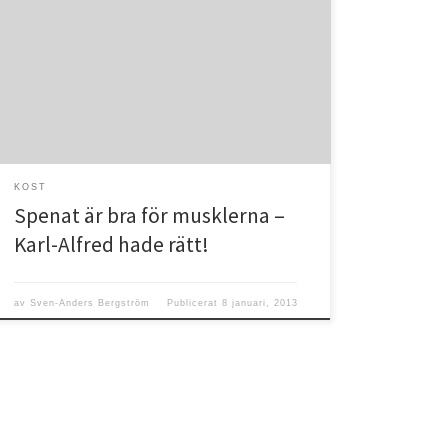
Det är full vinter och löpskorna är bortställda. Istället
har jag tagit fram längdskidorna och kör ett par pass i
veckan. Då och då kör jag även enkla muskelövningar
för att stärka musklerna. Sedan några månader tillbaka
har jag ett kostprojekt och kroppsprojekt rullande. Det
handlar om att försöka bli […]
KOST
Spenat är bra för musklerna –
Karl-Alfred hade rätt!
av
Sven-Anders Bergström
Publicerat
8 januari, 2013