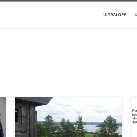
ULTRALOPP
Idag har jag för första gången sprungit den omtalade
Tavelsjöleden som bjuder på fin terränglöpning med
blandat underlag. Det gick ganska bra men jag tycker
skyltningen bör ses över. Tavelsjöleden är en
vandringsled som sträcker sig från Torrberget i