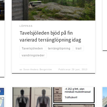
närheten av Selet till Regementet i Umeå, en sträcka
som mäter […]
LÖPPASS
Tavelsjöleden bjöd på fin
varierad terränglöpning idag
Tavelsjöleden
terränglöpning
trail
vandringsleder
av
Sven-Anders Bergström
Publicerat
29 juni, 2013
Jag börjar känna mig mer och mer överttygad om att