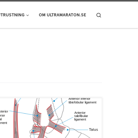
Search
UTRUSTNING
OM ULTRAMARATON.SE
Det var ett tag sen jag skrev och det beror helt enkelt
på att jag fick ont i fotleden för några veckor sen. Det
gjorde mig nedstämd och jag var orolig över att den
löpträning jag kommit igång med skulle få ett långt och