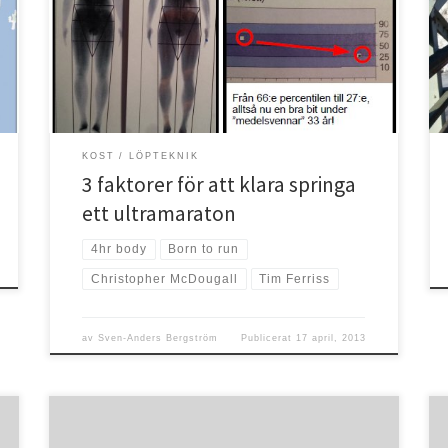
jag kommer att klara av en ultramaraton i år. Det
senaste löppasset passerade jag 36 km och det utan
att stappla fram på slutet. Förra året tog jag mig som
längst ca 27 km på slutet av säsongen. Här är […]
KOST
LÖPTEKNIK
3 faktorer för att klara springa
ett ultramaraton
4hr body
Born to run
Christopher McDougall
Tim Ferriss
av
Sven-Anders Bergström
Publicerat
17 april, 2013