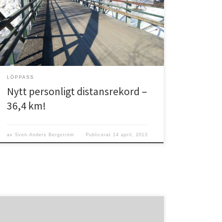
inställt på att ta mig över 30 km. Gav mig av tidigt på
morgonen vid 7-tiden, innan resten av familjen
vaknade till liv. Siktet var inställt på att springa från
hemmet i […]
LÖPPASS
Nytt personligt distansrekord –
36,4 km!
av
Sven-Anders Bergström
Publicerat
14 april, 2013